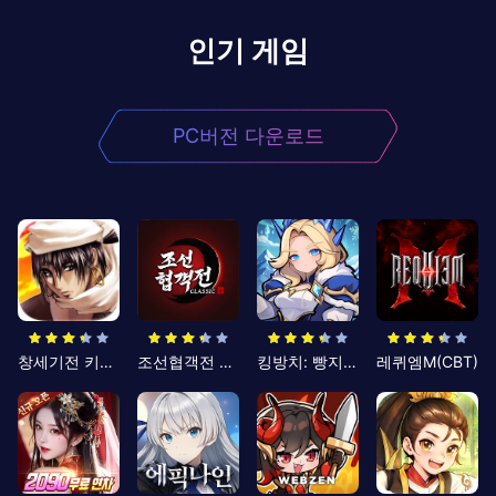
인기 게임
PC버전 다운로드
창세기전 키우기
조선협객전 클래식
킹방치: 빵지의 제왕
레퀴엠M(CBT)