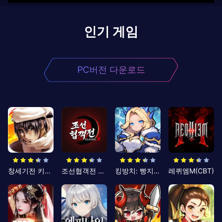
인기 게임
PC버전 다운로드
창세기전 키우기
조선협객전 클래식
킹방치: 빵지의 제왕
레퀴엠M(CBT)