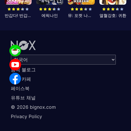
반갑다! 반갑삼국지
에픽나인
뮤: 포켓 나이츠
열혈강호: 귀환
공식 블로그
공식 카페
페이스북
유튜브 채널
©
2026
bignox.com
Privacy Policy