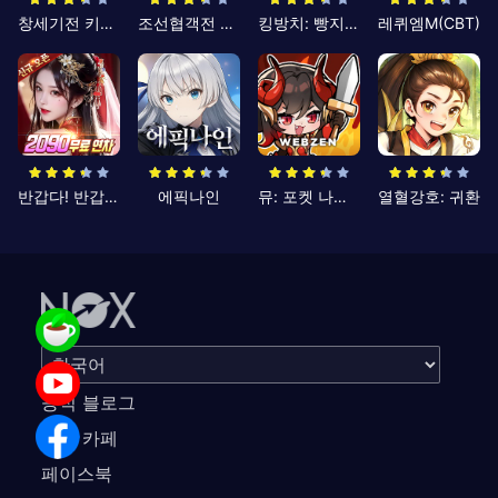
창세기전 키우기
조선협객전 클래식
킹방치: 빵지의 제왕
레퀴엠M(CBT)
반갑다! 반갑삼국지
에픽나인
뮤: 포켓 나이츠
열혈강호: 귀환
공식 블로그
공식 카페
페이스북