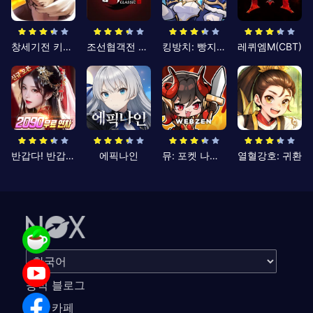
창세기전 키우기
조선협객전 클래식
킹방치: 빵지의 제왕
레퀴엠M(CBT)
반갑다! 반갑삼국지
에픽나인
뮤: 포켓 나이츠
열혈강호: 귀환
공식 블로그
공식 카페