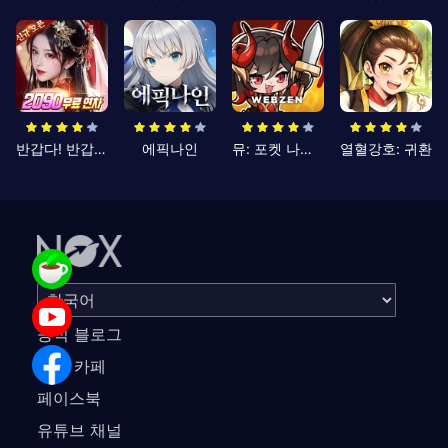
반갑다! 반갑삼국지
에픽나인
뮤: 포켓 나이츠
열혈강호: 귀환
공식 블로그
공식 카페
페이스북
유튜브 채널