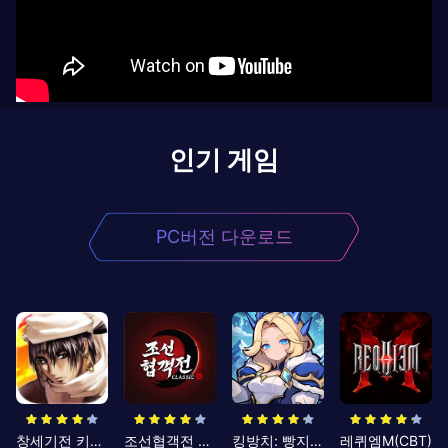
인기 게임
PC버전 다운로드
창세기전 키우기
조선협객전 클래식
킹방치: 빵지의 제왕
레퀴엠M(CBT)