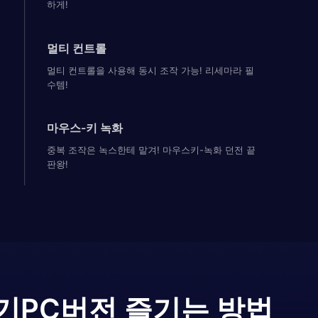
하게!
멀티 컨트롤
멀티 컨트롤을 사용해 동시 조작 가능! 리세마라 필
수템!
마우스-키 녹화
중복 조작은 녹스한테 맡겨! 마우스키-녹화 던전 끝
판왕!
기
PC버전 즐기는 방법