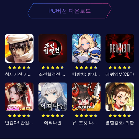
PC버전 다운로드
창세기전 키우기
조선협객전 클래식
킹방치: 빵지의 제왕
레퀴엠M(CBT)
반갑다! 반갑삼국지
에픽나인
뮤: 포켓 나이츠
열혈강호: 귀환