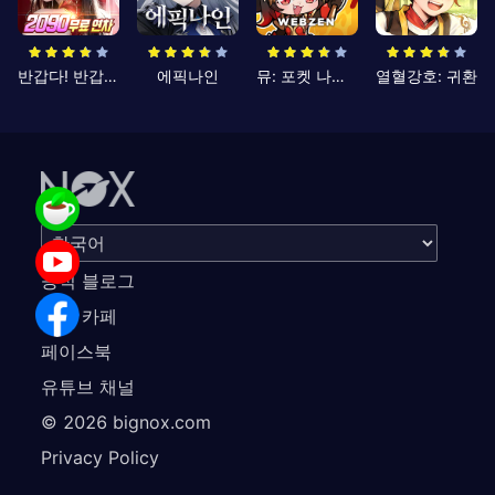
반갑다! 반갑삼국지
에픽나인
뮤: 포켓 나이츠
열혈강호: 귀환
공식 블로그
공식 카페
페이스북
유튜브 채널
©
2026
bignox.com
Privacy Policy