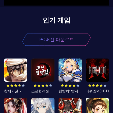
인기 게임
PC버전 다운로드
창세기전 키우기
조선협객전 클래식
킹방치: 빵지의 제왕
레퀴엠M(CBT)