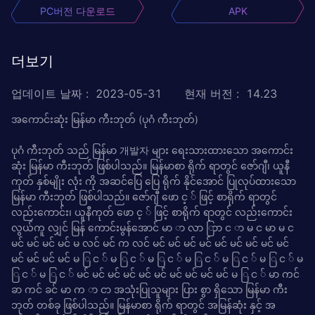
PC버전 다운로드
APK
더보기
업데이트 날짜
:
2023-05-31
현재 버전
:
14.23
အကောင်းဆုံး မြန်မာ ကီးဘုတ် (ပုဂံ ကီးဘုတ်)
ပုဂံ ကီးဘုတ် သည် မြန်မာ 개발자 များ ရေးသားထားသော အကောင်း
ဆုံး မြန်မာ ကီးဘုတ် ဖြစ်ပါသည်။ မြန်မာစာ ရိုက် ရာတွင် ဇော်ဂျီ၊ ယူနီ
ကုတ် နှစ်မျိုး လုံး ကို အဆင်ပြေ ပြေ ရိုက် နိုင်အောင် ပြုလုပ်ထားသော
မြန်မာ ကီးဘုတ် ဖြစ်ပါသည်။ ဇော်ဂျီ ဖော င့ ် ဖြင့် စာရိုက် ရာတွင်
လည်းကောင်း၊ ယူနီကုတ် ဖော င့ ် ဖြင့် စာရိုက် ရာတွင် လည်းကောင်း
လွယ်ကူ လျှင် မြန် ကောင်းမွန်အောင် မာ ာ လာ ြာာ င ာ မ င မာ မ င
မင် မင် မင် မင် မ လင် မင် က လင် မင် မင် မင် မင် မင် မင် မင် မင် မင်
မင် မင် မင် မင် မ ြ င ် မ ြ င ် မ ြ င ် မ ြ င ် မ ြ င ် မ ြ င ် မ
ြ င ် မ ြ င ် မင် မင် မင် မင် မင် မင် မင် မင် မင် မင် မ ြ င ် မာ ကင်
ခာ ကင် ခင် မာ က ာ ငာ အသုံးပြုသူများ ပြား စွာ ရှိသော မြန်မာ ကီး
ဘုတ် တစ်ခု ဖြစ်ပါသည်။ မြန်မာစာ ရိုက် ရာတွင် အမြန်ဆုံး နှင့် အ