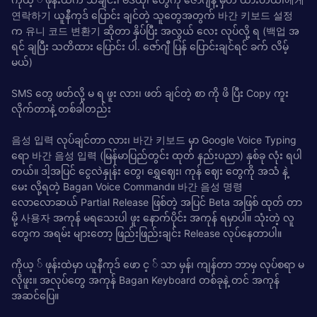
연락하기 ယူနီကုဒ် ပြောင်း ချင်တဲ့ သူတွေအတွက် 바간 키보드 설정
က 유니 코드 변환기 ဆိုတာ နှိပ်ပြီး အလွယ် လေး လုပ်လို့ ရ (백업 အ
ရင် ချပြီး သတိထား ပြောင်း ပါ. ဇော်ဂျီ ပြန် ပြောင်းချင်ရင် ခက် လိမ့်
မယ်)
SMS တွေ ဖတ်လို့ မ ရ ဖူး လား၊ ဖတ် ချင်တဲ့ စာ ကို ဖိ ပြီး Copy ကူး
လိုက်တာနဲ့ တစ်ခါတည်း
음성 입력 လုပ်ချင်တာ လား၊ 바간 키보드 မှာ Google Voice Typing
ရော 바간 음성 입력 (မြန်မာပြည်တွင်း ထုတ် နည်းပညာ) နှစ်ခု လုံး ရပါ
တယ်။ ဒါ့အပြင် ငွေလဲနှုန်း တွေ၊ ရွှေဈေး၊ ကုန် ဈေး တွေကို အသံ နဲ့
မေး လို့ရတဲ့ Bagan Voice Command။ 바간 음성 명령
လောလောဆယ် Partial Release ဖြစ်တဲ့ အပြင် Beta အဖြစ် ထုတ် တာ
မို့ 사용자 အကုန် မရသေးပါ ဖူး နောက်ပိုင်း အကုန် ရမှာပါ။ သုံးတဲ့ လူ
တွေက အရမ်း များတော့ ဖြည်းဖြည်းချင်း Release လုပ်နေတာပါ။
ကိုယ့ ် ဖုန်းထဲမှာ ယူနီကုဒ် ဖော င့ ် သာ မှန်၊ ကျန်တာ ဘာမှ လုပ်စရာ မ
လိုဖူး။ အလုပ်တွေ အကုန် Bagan Keyboard တစ်ခုနဲ့ တင် အကုန်
အဆင်ပြေ။