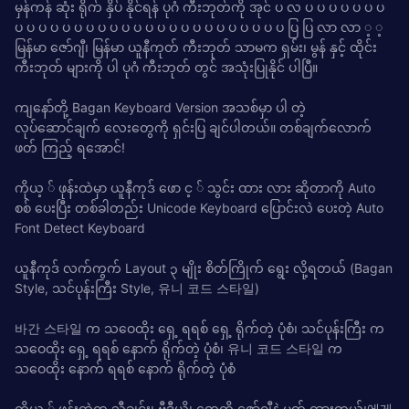
မှန်ကန် ဆုံး ရိုက် နှိပ် နိုင်ရန် ပုဂံ ကီးဘုတ်ကို အုင် ပ လ ပ ပ ပ ပ ပ ပ ပ
ပ ပ ပ ပ ပ ပ ပ ပ ပ ပ ပ ပ ပ ပ ပ ပ ပ ပ ပ ပ ပ ပ ပ ပြ ပြ လာ လာ ့ ့
မြန်မာ ဇော်ဂျီ၊ မြန်မာ ယူနီကုတ် ကီးဘုတ် သာမက ရှမ်း၊ မွန် နှင့် ထိုင်း
ကီးဘုတ် များကို ပါ ပုဂံ ကီးဘုတ် တွင် အသုံးပြုနိုင် ပါပြီ။
ကျနော်တို့ Bagan Keyboard Version အသစ်မှာ ပါ တဲ့
လုပ်ဆောင်ချက် လေးတွေကို ရှင်းပြ ချင်ပါတယ်။ တစ်ချက်လောက်
ဖတ် ကြည့် ရအောင်!
ကိုယ့ ် ဖုန်းထဲမှာ ယူနီကုဒ် ဖော င့ ် သွင်း ထား လား ဆိုတာကို Auto
စစ် ပေးပြီး တစ်ခါတည်း Unicode Keyboard ပြောင်းလဲ ပေးတဲ့ Auto
Font Detect Keyboard
ယူနီကုဒ် လက်ကွက် Layout ၃ မျိုး စိတ်ကြိုက် ရွေး လို့ရတယ် (Bagan
Style, သင်ပုန်းကြီး Style, 유니 코드 스타일)
바간 스타일 က သဝေထိုး ရှေ့ ရရစ် ရှေ့ ရိုက်တဲ့ ပုံစံ၊ သင်ပုန်းကြီး က
သဝေထိုး ရှေ့ ရရစ် နောက် ရိုက်တဲ့ ပုံစံ၊ 유니 코드 스타일 က
သဝေထိုး နောက် ရရစ် နောက် ရိုက်တဲ့ ပုံစံ
ကိုယ့ ် ဖုန်းထဲက သီချင်း၊ ဗီဒီယို၊ တွေကို ဇော်ဂျီနဲ့ မှတ် ထားတယ်၊에게