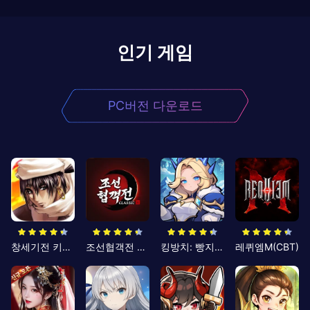
인기 게임
PC버전 다운로드
창세기전 키우기
조선협객전 클래식
킹방치: 빵지의 제왕
레퀴엠M(CBT)