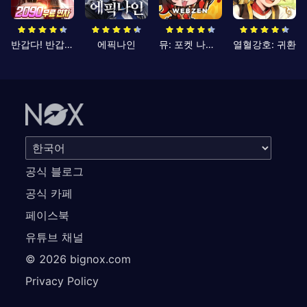
반갑다! 반갑삼국지
에픽나인
뮤: 포켓 나이츠
열혈강호: 귀환
공식 블로그
공식 카페
페이스북
유튜브 채널
©
2026
bignox.com
Privacy Policy