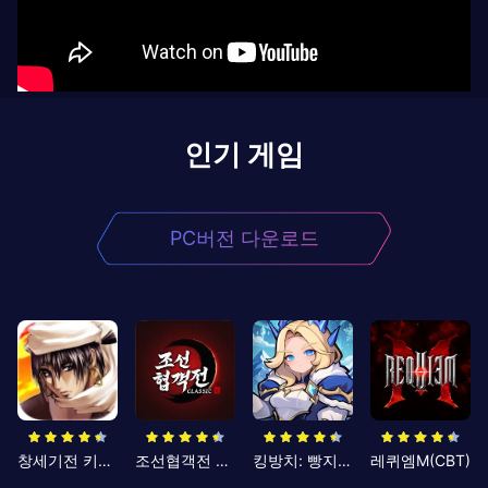
인기 게임
PC버전 다운로드
창세기전 키우기
조선협객전 클래식
킹방치: 빵지의 제왕
레퀴엠M(CBT)