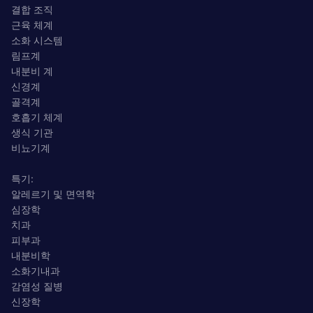
결합 조직
근육 체계
소화 시스템
림프계
내분비 계
신경계
골격계
호흡기 체계
생식 기관
비뇨기계
특기:
알레르기 및 면역학
심장학
치과
피부과
내분비학
소화기내과
감염성 질병
신장학