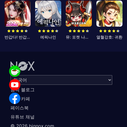
반갑다! 반갑삼국지
에픽나인
뮤: 포켓 나이츠
열혈강호: 귀환
공식 블로그
공식 카페
페이스북
유튜브 채널
©
2026
bignox.com