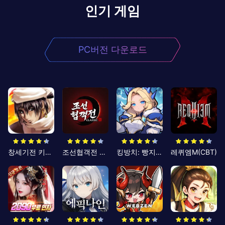
인기 게임
PC버전 다운로드
창세기전 키우기
조선협객전 클래식
킹방치: 빵지의 제왕
레퀴엠M(CBT)