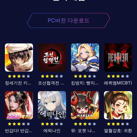
PC버전 다운로드
창세기전 키우기
조선협객전 클래식
킹방치: 빵지의 제왕
레퀴엠M(CBT)
반갑다! 반갑삼국지
에픽나인
뮤: 포켓 나이츠
열혈강호: 귀환