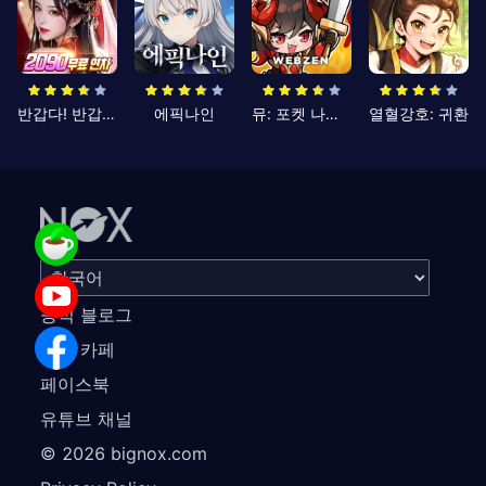
반갑다! 반갑삼국지
에픽나인
뮤: 포켓 나이츠
열혈강호: 귀환
공식 블로그
공식 카페
페이스북
유튜브 채널
©
2026
bignox.com