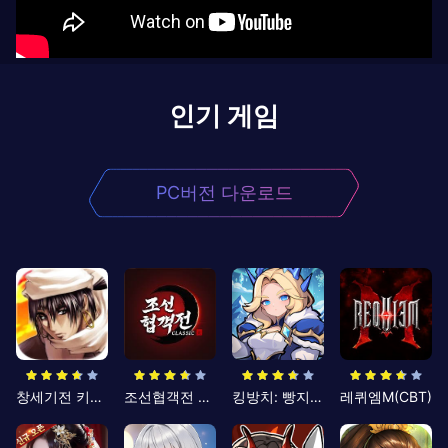
인기 게임
PC버전 다운로드
창세기전 키우기
조선협객전 클래식
킹방치: 빵지의 제왕
레퀴엠M(CBT)