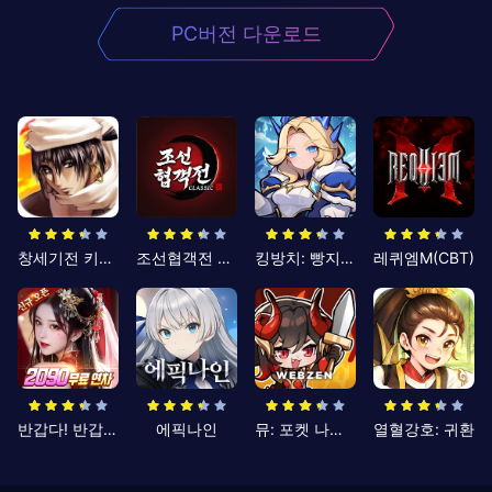
PC버전 다운로드
창세기전 키우기
조선협객전 클래식
킹방치: 빵지의 제왕
레퀴엠M(CBT)
반갑다! 반갑삼국지
에픽나인
뮤: 포켓 나이츠
열혈강호: 귀환