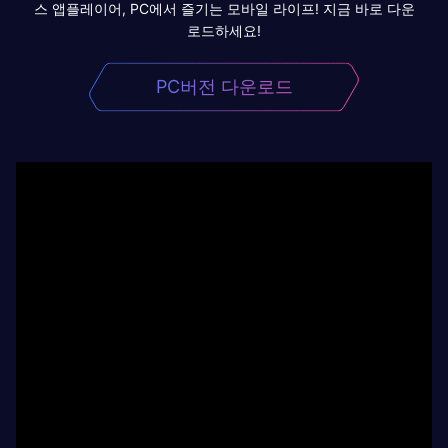
스 앱플레이어, PC에서 즐기는 모바일 라이프! 지금 바로 다운
로드하세요!
PC버전 다운로드