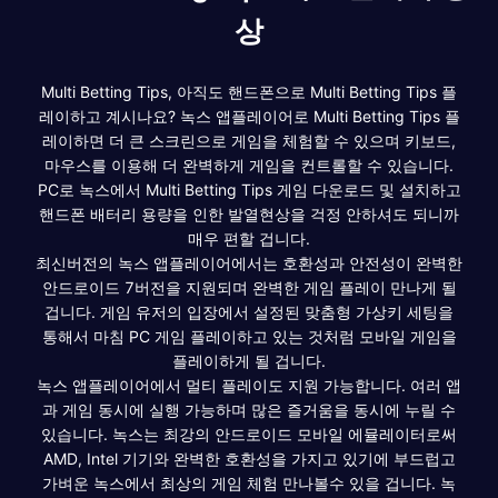
상
Multi Betting Tips, 아직도 핸드폰으로 Multi Betting Tips 플
레이하고 계시나요? 녹스 앱플레이어로 Multi Betting Tips 플
레이하면 더 큰 스크린으로 게임을 체험할 수 있으며 키보드,
마우스를 이용해 더 완벽하게 게임을 컨트롤할 수 있습니다.
PC로 녹스에서 Multi Betting Tips 게임 다운로드 및 설치하고
핸드폰 배터리 용량을 인한 발열현상을 걱정 안하셔도 되니까
매우 편할 겁니다.
최신버전의 녹스 앱플레이어에서는 호환성과 안전성이 완벽한
안드로이드 7버전을 지원되며 완벽한 게임 플레이 만나게 될
겁니다. 게임 유저의 입장에서 설정된 맞춤형 가상키 세팅을
통해서 마침 PC 게임 플레이하고 있는 것처럼 모바일 게임을
플레이하게 될 겁니다.
녹스 앱플레이어에서 멀티 플레이도 지원 가능합니다. 여러 앱
과 게임 동시에 실행 가능하며 많은 즐거움을 동시에 누릴 수
있습니다. 녹스는 최강의 안드로이드 모바일 에뮬레이터로써
AMD, Intel 기기와 완벽한 호환성을 가지고 있기에 부드럽고
가벼운 녹스에서 최상의 게임 체험 만나볼수 있을 겁니다. 녹