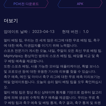
PC버전 다운로드
APK
더보기
업데이트 날짜
:
2023-04-13
현재 버전
:
1.0
멀티 베팅 팁, 우리는 전 세계 많은 리그에 대한 무료 베팅 팁, 축구
에 대한 예측, 마권업자를 이기기 위해 노력합니다.
스포츠 전문가가 게시한 오늘, 내일, 주말의 모든 최신 무료 베팅 팁.
Mightytips는 환상적인 범위의 스포츠 베팅 팁, 배당률 비교 및 ​​축
구 베팅 예측을 제공합니다.
또한 스포츠 베팅, 사용 가능한 모바일 애플리케이션, 특별 보너스
및 프로모션 등에 대한 유용한 기사와 리뷰를 찾을 수 있습니다.
축구 예측, 메인 및 마이너 축구 리그에 대한 무료 예측 미리보기는
매일 업데이트됩니다. 오늘의 승리 멀티 베팅 팁을 모두 확인하십시
오.
멀티 베팅 팁은 항상 최신 상태이며 통계를 기반으로 컴퓨터 알고리
즘에 의해 생성된 수학적 축구 예측을 제공합니다. 우리는 무료 축
구 베팅 팁과 축구 예측 및 베팅 통계, 축구 결과, 축구 통계 및 트렌