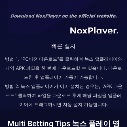
빠른 설치
방법 1. "PC버전 다운로드"를 클릭하여 녹스 앱플레이어와
게임 APK 파일을 한 번에 다운로드할 수 있습니다. 다운로
드한 후 앱플레이어 가동이 가능합니다.
방법 2. 녹스 앱플레이어가 이미 설치된 경우는, "APK 다운
로드" 클릭하여 파일을 다운로드 후에 해당 파일을 앱플레
이어에 드래그하시면 자동 설치 가능합니다.
Multi Betting Tips 녹스 플레이 영