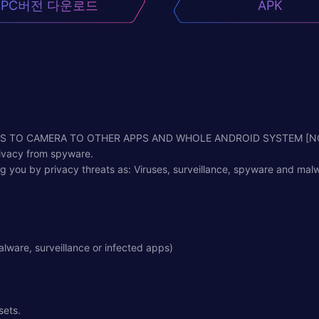
PC버전 다운로드
APK
SS TO CAMERA TO OTHER APPS AND WHOLE ANDROID SYSTEM [N
rivacy from spyware.
 you by privacy threats as: Viruses, surveillance, spyware and malw
ware, surveillance or infected apps)
sets.