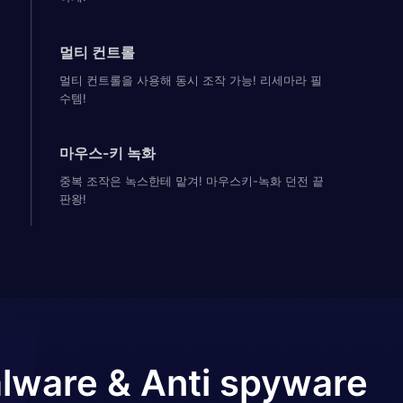
멀티 컨트롤
멀티 컨트롤을 사용해 동시 조작 가능! 리세마라 필
수템!
마우스-키 녹화
중복 조작은 녹스한테 맡겨! 마우스키-녹화 던전 끝
판왕!
alware & Anti spyware