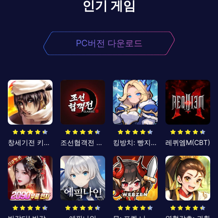
인기 게임
PC버전 다운로드
창세기전 키우기
조선협객전 클래식
킹방치: 빵지의 제왕
레퀴엠M(CBT)