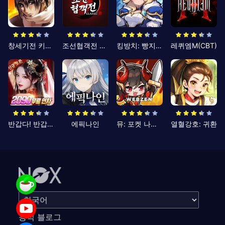
창세기전 키우기
조선협객전 클래식
킹방치: 빵지의 제왕
레퀴엠M(CBT)
반갑다! 반갑삼국지
에픽나인
뮤: 포켓 나이츠
열혈강호: 귀환
공식 블로그