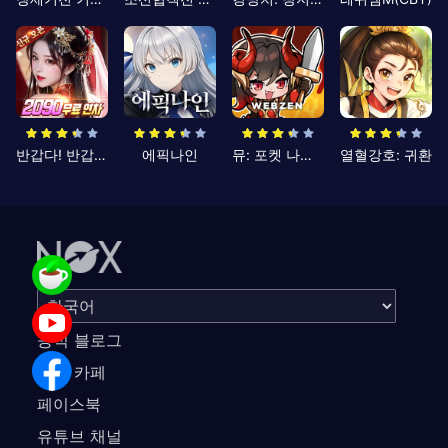
반갑다! 반갑삼국지
에픽나인
뮤: 포켓 나이츠
열혈강호: 귀환
공식 블로그
공식 카페
페이스북
유튜브 채널