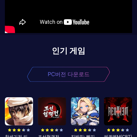
인기 게임
PC버전 다운로드
창세기전 키우기
조선협객전 클래식
킹방치: 빵지의 제왕
레퀴엠M(CBT)