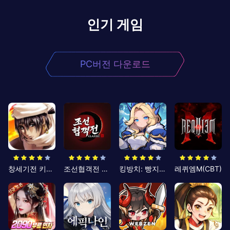
인기 게임
PC버전 다운로드
창세기전 키우기
조선협객전 클래식
킹방치: 빵지의 제왕
레퀴엠M(CBT)