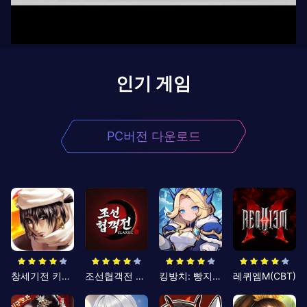
인기 게임
PC버전 다운로드
창세기전 키우기
조선협객전 클래식
킹방치: 빵지의 제왕
레퀴엠M(CBT)