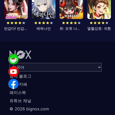
반갑다! 반갑삼국지
에픽나인
뮤: 포켓 나이츠
열혈강호: 귀환
공식 블로그
공식 카페
페이스북
유튜브 채널
©
2026
bignox.com