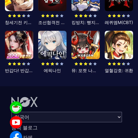
창세기전 키우기
조선협객전 클래식
킹방치: 빵지의 제왕
레퀴엠M(CBT)
반갑다! 반갑삼국지
에픽나인
뮤: 포켓 나이츠
열혈강호: 귀환
공식 블로그
공식 카페