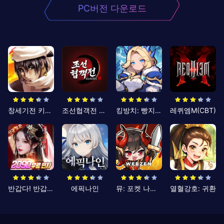
PC버전 다운로드
창세기전 키우기
조선협객전 클래식
킹방치: 빵지의 제왕
레퀴엠M(CBT)
반갑다! 반갑삼국지
에픽나인
뮤: 포켓 나이츠
열혈강호: 귀환