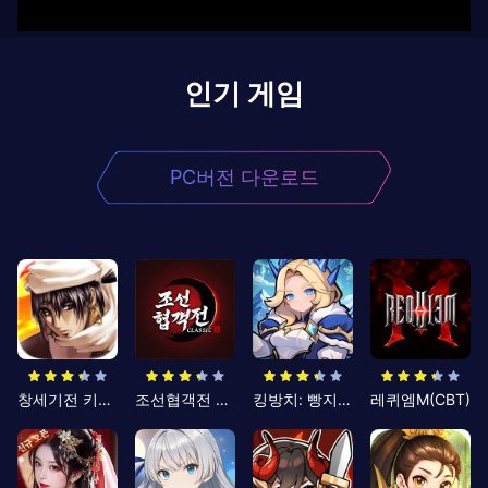
인기 게임
PC버전 다운로드
창세기전 키우기
조선협객전 클래식
킹방치: 빵지의 제왕
레퀴엠M(CBT)