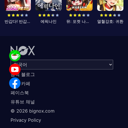
반갑다! 반갑삼국지
에픽나인
뮤: 포켓 나이츠
열혈강호: 귀환
공식 블로그
공식 카페
페이스북
유튜브 채널
©
2026
bignox.com
Privacy Policy