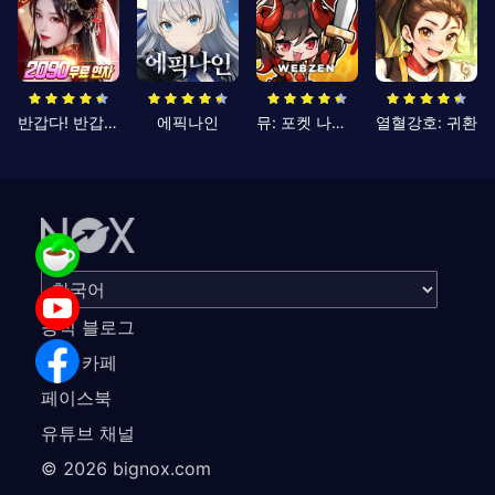
반갑다! 반갑삼국지
에픽나인
뮤: 포켓 나이츠
열혈강호: 귀환
공식 블로그
공식 카페
페이스북
유튜브 채널
©
2026
bignox.com