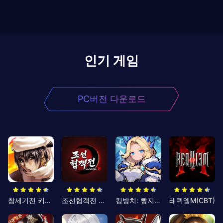
인기 게임
PC버전 다운로드
창세기전 키우기
조선협객전 클래식
킹방치: 빵지의 제왕
레퀴엠M(CBT)