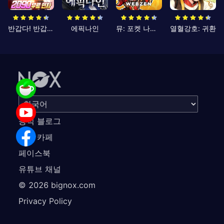
반갑다! 반갑삼국지
에픽나인
뮤: 포켓 나이츠
열혈강호: 귀환
공식 블로그
공식 카페
페이스북
유튜브 채널
©
2026
bignox.com
Privacy Policy