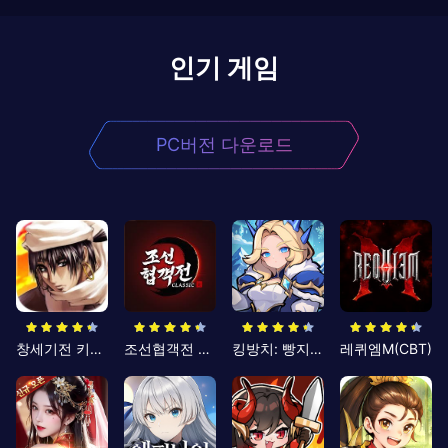
인기 게임
PC버전 다운로드
창세기전 키우기
조선협객전 클래식
킹방치: 빵지의 제왕
레퀴엠M(CBT)