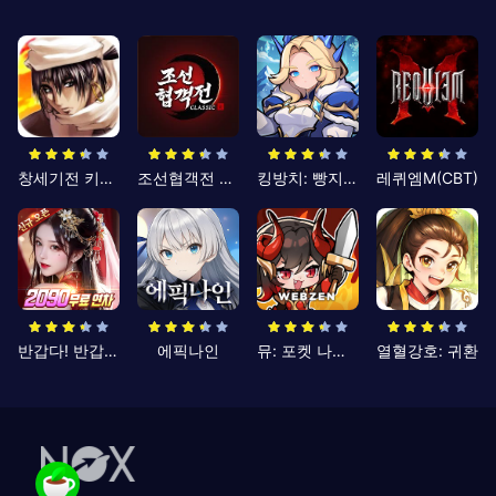
창세기전 키우기
조선협객전 클래식
킹방치: 빵지의 제왕
레퀴엠M(CBT)
반갑다! 반갑삼국지
에픽나인
뮤: 포켓 나이츠
열혈강호: 귀환