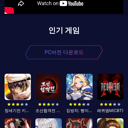
인기 게임
PC버전 다운로드
창세기전 키우기
조선협객전 클래식
킹방치: 빵지의 제왕
레퀴엠M(CBT)