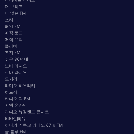
더 브리즈
더 많은 FM
소리
해안 FM
매직 토크
매직 뮤직
플라바
조지 FM
쉬운 80년대
노바 라디오
로바 라디오
모서리
라디오 하우라키
히트작
라디오 락 FM
지엠 온라인
라디오 뉴질랜드 콘서트
936신闻台
하나의 기독교 라디오 87.6 FM
쿨 블루 FM