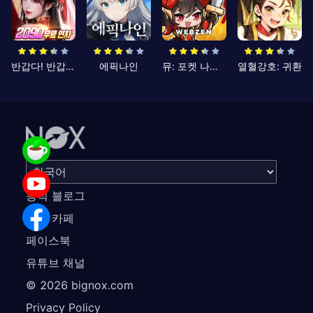
반갑다! 반갑삼국지
에픽나인
뮤: 포켓 나이츠
열혈강호: 귀환
공식 블로그
공식 카페
페이스북
유튜브 채널
©
2026
bignox.com
Privacy Policy