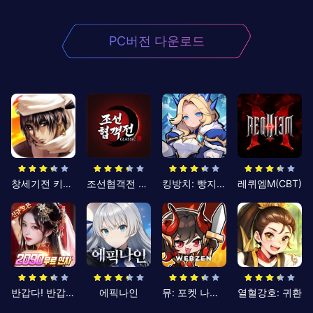
PC버전 다운로드
창세기전 키우기
조선협객전 클래식
킹방치: 빵지의 제왕
레퀴엠M(CBT)
반갑다! 반갑삼국지
에픽나인
뮤: 포켓 나이츠
열혈강호: 귀환