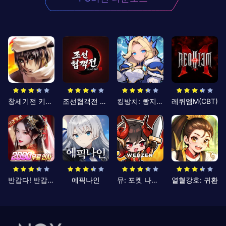
창세기전 키우기
조선협객전 클래식
킹방치: 빵지의 제왕
레퀴엠M(CBT)
반갑다! 반갑삼국지
에픽나인
뮤: 포켓 나이츠
열혈강호: 귀환