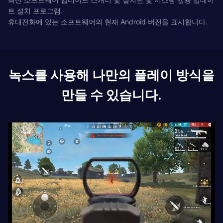
트 설치 프로그램.
휴대전화에 있는 소프트웨어의 현재 Android 버전을 표시합니다.
녹스를 사용해 나만의 플레이 방식을
만들 수 있습니다.