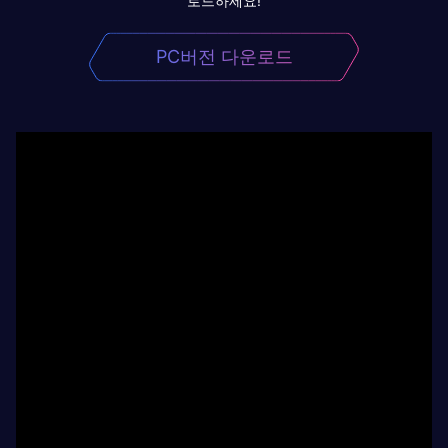
로드하세요!
PC버전 다운로드