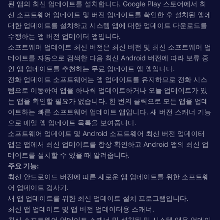
된 앱의 최신 업데이트를 설치합니다. Google Play 스토어에서 최
신 소프트웨어 업데이트 및 버전 업데이트를 확인한 후 설치된 앱에
대한 업데이트를 설치하고 시스템 앱에 대한 업데이트 다운로드를
수행하는 앱 버전 업데이터 앱입니다.
소프트웨어 업데이트 최신 버전은 최신 버전 및 최신 소프트웨어 업
데이트를 자동으로 검색한 다음 최신 Android 버전에 따라 보류 중
인 앱 업데이트를 추천하는 무료 업데이트 앱 앱입니다.
전화 업데이트 소프트웨어는 앱 업데이트를 유지하므로 전화 시스
템으로 이동하여 앱을 하나씩 업데이트하거나 오늘 업데이트가 있
는 앱을 확인할 필요가 없습니다. 한 번의 클릭으로 모든 앱을 업데
이트하는 빠른 소프트웨어 업데이트 앱입니다. 새 버전 스캐너 기능
으로 매일 앱 업데이트 목록을 보여줍니다.
소프트웨어 업데이트 및 Android 소프트웨어 최신 버전 업데이터
앱은 앱에서 최신 업데이트를 항상 확인하고 Android 앱의 최신 업
데이트를 설치할 수 있을 때 알려줍니다.
주요 기능:
최신 안드로이드 버전에 따른 새로운 앱 업데이트를 위한 소프트웨
어 업데이트 검사기.
새 앱 업데이트를 위한 최신 업데이트 설치 프로그램입니다.
최신 앱 업데이트 및 앱 버전 업데이터용 스캐너.
최신 소프트웨어 업데이트 스캐너 및 설치된 및 시스템 앱용 업데이