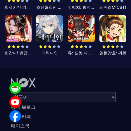
창세기전 키우기
조선협객전 클래식
킹방치: 빵지의 제왕
레퀴엠M(CBT)
반갑다! 반갑삼국지
에픽나인
뮤: 포켓 나이츠
열혈강호: 귀환
공식 블로그
공식 카페
페이스북