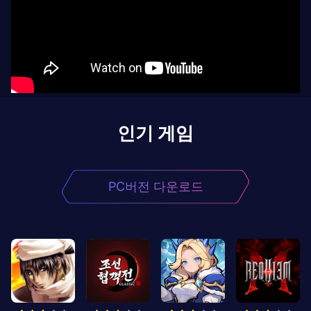
인기 게임
PC버전 다운로드