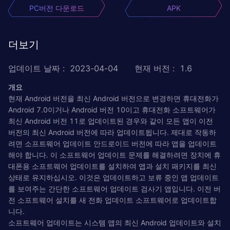
PC버전 다운로드
APK
더보기
업데이트 날짜
:
2023-04-04
현재 버전
:
1.6
개요
현재 Android 버전을 최신 Android 버전으로 변경하면 휴대전화가
Android 7.0이거나 Android 버전 10이고 휴대전화 소프트웨어가
최신 Android 버전 11로 업데이트된 경우와 같이 모든 앱이 이전
버전의 최신 Android 버전에 따라 업데이트됩니다. 제대로 작동하
려면 소프트웨어 업데이트 안드로이드 버전에 따라 앱을 업데이트
해야 합니다. 이 소프트웨어 업데이트 문제를 해결하려면 장치에 휴
대폰용 소프트웨어 업데이트를 설치하여 앱과 설치 패키지를 최신
상태로 유지하십시오. 이것은 업데이트하고 보류 중인 앱 업데이트
를 보여주는 간단한 소프트웨어 업데이트 검사기 앱입니다. 이전 버
전 소프트웨어 설치를 새 전화 업데이트 소프트웨어로 업데이트합
니다.
소프트웨어 업데이트는 시스템 앱의 최신 Android 업데이트와 설치