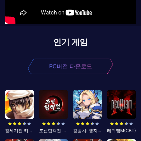
인기 게임
PC버전 다운로드
창세기전 키우기
조선협객전 클래식
킹방치: 빵지의 제왕
레퀴엠M(CBT)