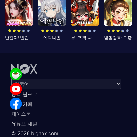
반갑다! 반갑삼국지
에픽나인
뮤: 포켓 나이츠
열혈강호: 귀환
공식 블로그
공식 카페
페이스북
유튜브 채널
©
2026
bignox.com