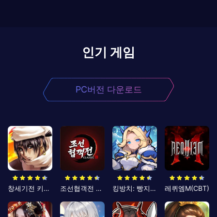
인기 게임
PC버전 다운로드
창세기전 키우기
조선협객전 클래식
킹방치: 빵지의 제왕
레퀴엠M(CBT)