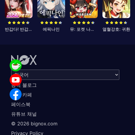
반갑다! 반갑삼국지
에픽나인
뮤: 포켓 나이츠
열혈강호: 귀환
공식 블로그
공식 카페
페이스북
유튜브 채널
©
2026
bignox.com
Privacy Policy