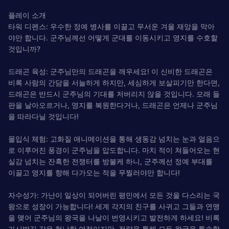
플레이 소개
타워 디펜스: 우수한 정예 병사를 이끌고 무서운 겨울 재앙을 막아
야만 합니다. 군주님께선 어떻게 군대를 이동시키고 영지를 수호할
것입니까?
드래곤 육성: 군주님만의 드래곤을 깨우세요! 이 신비한 드래곤은
비록 사람의 간담을 서늘하게 하지만, 세심하게 보살피기만 한다면,
드래곤은 반드시 군주님의 기대를 저버리지 않을 것입니다. 모래 들
판을 날아오르거나, 영지를 복원한다거나, 드래곤은 언제나 군주님
을 따라다닐 것입니다!
몰입식 체험: 고화질 애니메이션을 통해 생동감 넘치는 눈과 얼음으
로 이루어진 풍경이 군주님을 압도합니다. 마치 적이 쳐들어오는 현
실감 넘치는 잔혹한 전쟁터를 방불케 하니, 군주께선 정예 부대를
이끌고 영지를 향해 다가오는 적을 무찔러야만 합니다!
자수성가: 가난이 일상이 되어버린 평민에서 모든 것을 다스리는 국
왕으로 성장이 가능합니다! 세계 각지의 친구를 사귀고 그들과 연맹
을 맺어 군주님의 왕국을 나날이 번영시키고 발전하게 하세요! 비록
가시밭길 같은 험난한 여정이지만, 전략을 통해 모든 왕국을 통솔할