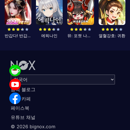
반갑다! 반갑삼국지
에픽나인
뮤: 포켓 나이츠
열혈강호: 귀환
공식 블로그
공식 카페
페이스북
유튜브 채널
©
2026
bignox.com