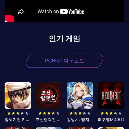
인기 게임
PC버전 다운로드
창세기전 키우기
조선협객전 클래식
킹방치: 빵지의 제왕
레퀴엠M(CBT)