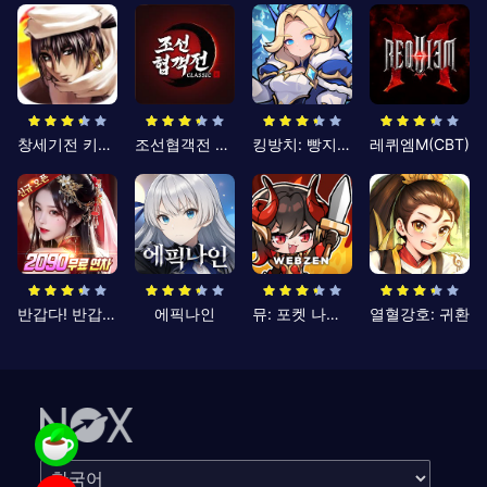
창세기전 키우기
조선협객전 클래식
킹방치: 빵지의 제왕
레퀴엠M(CBT)
반갑다! 반갑삼국지
에픽나인
뮤: 포켓 나이츠
열혈강호: 귀환