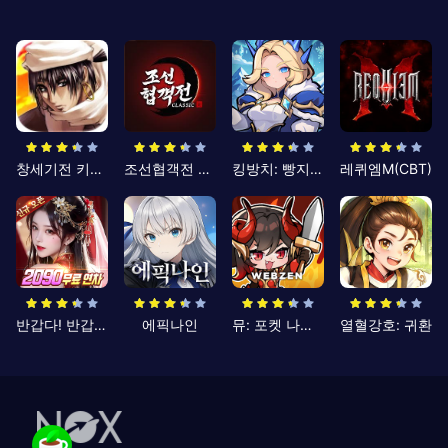
창세기전 키우기
조선협객전 클래식
킹방치: 빵지의 제왕
레퀴엠M(CBT)
반갑다! 반갑삼국지
에픽나인
뮤: 포켓 나이츠
열혈강호: 귀환