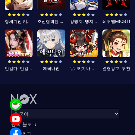
창세기전 키우기
조선협객전 클래식
킹방치: 빵지의 제왕
레퀴엠M(CBT)
반갑다! 반갑삼국지
에픽나인
뮤: 포켓 나이츠
열혈강호: 귀환
공식 블로그
공식 카페