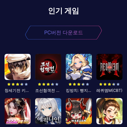
인기 게임
PC버전 다운로드
창세기전 키우기
조선협객전 클래식
킹방치: 빵지의 제왕
레퀴엠M(CBT)