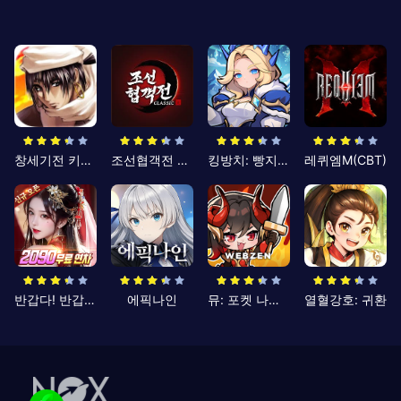
창세기전 키우기
조선협객전 클래식
킹방치: 빵지의 제왕
레퀴엠M(CBT)
반갑다! 반갑삼국지
에픽나인
뮤: 포켓 나이츠
열혈강호: 귀환