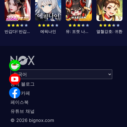
반갑다! 반갑삼국지
에픽나인
뮤: 포켓 나이츠
열혈강호: 귀환
공식 블로그
공식 카페
페이스북
유튜브 채널
©
2026
bignox.com