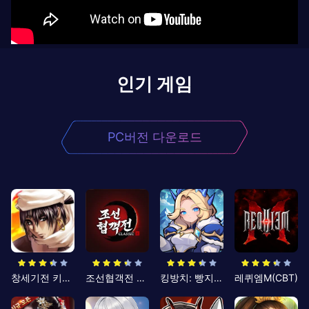
인기 게임
PC버전 다운로드
창세기전 키우기
조선협객전 클래식
킹방치: 빵지의 제왕
레퀴엠M(CBT)