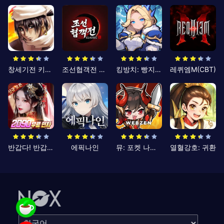
창세기전 키우기
조선협객전 클래식
킹방치: 빵지의 제왕
레퀴엠M(CBT)
반갑다! 반갑삼국지
에픽나인
뮤: 포켓 나이츠
열혈강호: 귀환