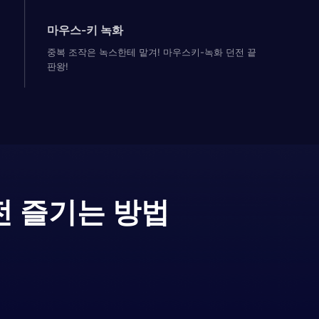
마우스-키 녹화
중복 조작은 녹스한테 맡겨! 마우스키-녹화 던전 끝
판왕!
전 즐기는 방법