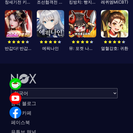
창세기전 키우기
조선협객전 클래식
킹방치: 빵지의 제왕
레퀴엠M(CBT)
반갑다! 반갑삼국지
에픽나인
뮤: 포켓 나이츠
열혈강호: 귀환
공식 블로그
공식 카페
페이스북
유튜브 채널