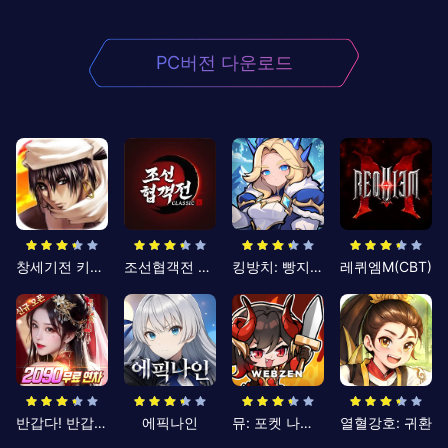
PC버전 다운로드
창세기전 키우기
조선협객전 클래식
킹방치: 빵지의 제왕
레퀴엠M(CBT)
반갑다! 반갑삼국지
에픽나인
뮤: 포켓 나이츠
열혈강호: 귀환