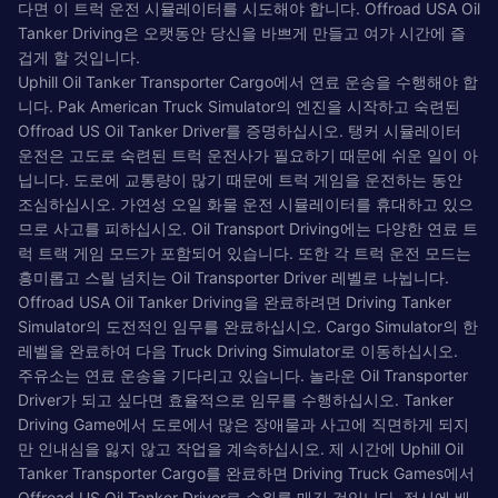
다면 이 트럭 운전 시뮬레이터를 시도해야 합니다. Offroad USA Oil
Tanker Driving은 오랫동안 당신을 바쁘게 만들고 여가 시간에 즐
겁게 할 것입니다.
Uphill Oil Tanker Transporter Cargo에서 연료 운송을 수행해야 합
니다. Pak American Truck Simulator의 엔진을 시작하고 숙련된
Offroad US Oil Tanker Driver를 증명하십시오. 탱커 시뮬레이터
운전은 고도로 숙련된 트럭 운전사가 필요하기 때문에 쉬운 일이 아
닙니다. 도로에 교통량이 많기 때문에 트럭 게임을 운전하는 동안
조심하십시오. 가연성 오일 화물 운전 시뮬레이터를 휴대하고 있으
므로 사고를 피하십시오. Oil Transport Driving에는 다양한 연료 트
럭 트랙 게임 모드가 포함되어 있습니다. 또한 각 트럭 운전 모드는
흥미롭고 스릴 넘치는 Oil Transporter Driver 레벨로 나뉩니다.
Offroad USA Oil Tanker Driving을 완료하려면 Driving Tanker
Simulator의 도전적인 임무를 완료하십시오. Cargo Simulator의 한
레벨을 완료하여 다음 Truck Driving Simulator로 이동하십시오.
주유소는 연료 운송을 기다리고 있습니다. 놀라운 Oil Transporter
Driver가 되고 싶다면 효율적으로 임무를 수행하십시오. Tanker
Driving Game에서 도로에서 많은 장애물과 사고에 직면하게 되지
만 인내심을 잃지 않고 작업을 계속하십시오. 제 시간에 Uphill Oil
Tanker Transporter Cargo를 완료하면 Driving Truck Games에서
Offroad US Oil Tanker Driver로 순위를 매길 것입니다. 정시에 배