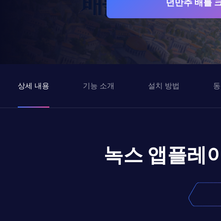
던만추 배틀 
상세 내용
기능 소개
설치 방법
동
녹스 앱플레