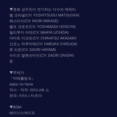
▼호화 성우진이 연기하는 다수의 캐릭터
벨 크라넬(CV: YOSHITSUGU MATSUOKA)
헤스티아(CV: INORI MINASE)
벨프 크로조(CV: YOSHIMASA HOSOYA)
릴리루카 아데(CV: MAAYA UCHIDA)
야마토 미코토(CV: CHINATSU AKASAKI)
산죠노 하루히메(CV: HARUKA CHISUGA)
류 리온(CV: SAORI HAYAMI)
아이즈 발렌슈타인(CV: SAORI ONISHI)
등
▼주제가
『마테를링크』
sajou no hana
작사・작곡: 와타나베 쇼
편곡: 키타니 타츠야
▼BGM
베이시스케이프