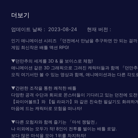
더보기
업데이트 날짜
:
2023-08-24
현재 버전
:
인기 애니메이션 시리즈 『던전에서 만남을 추구하면 안 되는 걸
게임 최신작은 배틀 액션 RPG!
▼던만추의 세계를 3D & 풀 보이스로 체험!
애니메이션 같은 3D 그래픽으로 그려진 캐릭터들과 함께 『던만추
오직 여기서만 볼 수 있는 영상과 함께, 애니메이션과는 다른 각도
▼간편한 조작을 통한 쾌적한 배틀
다양한 공격 수단과 회피로 몬스터들이 기다리고 있는 던전에 도전
【파이어볼트】와 【릴 라파가】와 같은 친숙한 필살기도 화려하게
마음에 드는 캐릭터로 모험을 떠나자!
▼다른 모험자와 함께 즐기는 「마석 쟁탈전」
나 이외에는 모두가 적! 8인이 전투를 벌이는 배틀 로얄.
보다 많은 마석을 모아 1위를 차지하자!