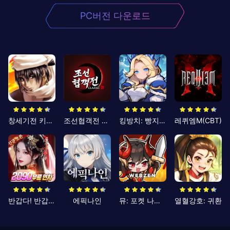
PC버전 다운로드
창세기전 키우기
조선협객전 클래식
킹방치: 빵지의 제왕
레퀴엠M(CBT)
반갑다! 반갑삼국지
에픽나인
뮤: 포켓 나이츠
열혈강호: 귀환