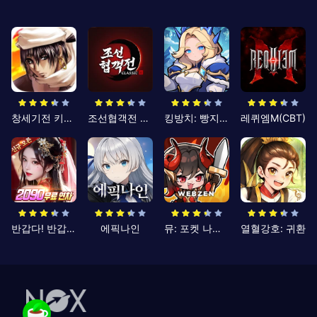
창세기전 키우기
조선협객전 클래식
킹방치: 빵지의 제왕
레퀴엠M(CBT)
반갑다! 반갑삼국지
에픽나인
뮤: 포켓 나이츠
열혈강호: 귀환