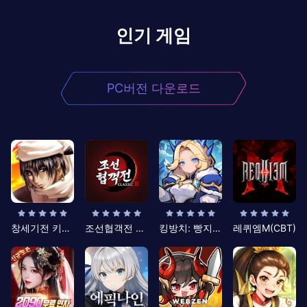
인기 게임
PC버전 다운로드
창세기전 키우기
조선협객전 클래식
킹방치: 빵지의 제왕
레퀴엠M(CBT)