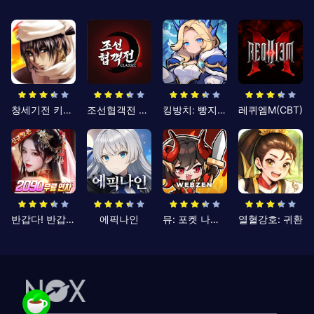
창세기전 키우기
조선협객전 클래식
킹방치: 빵지의 제왕
레퀴엠M(CBT)
반갑다! 반갑삼국지
에픽나인
뮤: 포켓 나이츠
열혈강호: 귀환