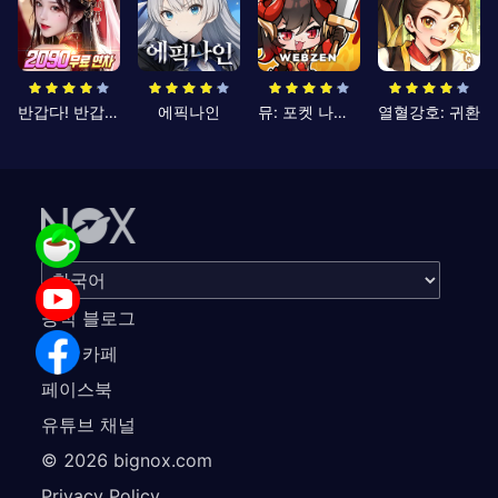
반갑다! 반갑삼국지
에픽나인
뮤: 포켓 나이츠
열혈강호: 귀환
공식 블로그
공식 카페
페이스북
유튜브 채널
©
2026
bignox.com
Privacy Policy