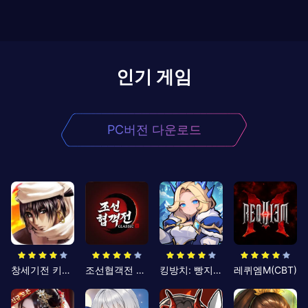
인기 게임
PC버전 다운로드
창세기전 키우기
조선협객전 클래식
킹방치: 빵지의 제왕
레퀴엠M(CBT)